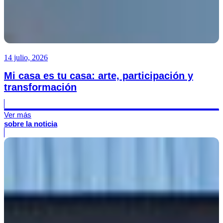
14 julio, 2026
Mi casa es tu casa: arte, participación y
transformación
Ver más
sobre la noticia