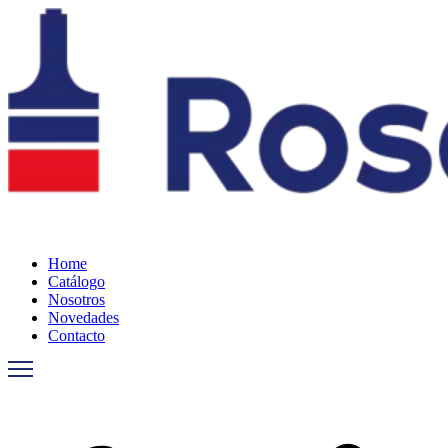
Ir
al
contenido
Home
Catálogo
Nosotros
Novedades
Contacto