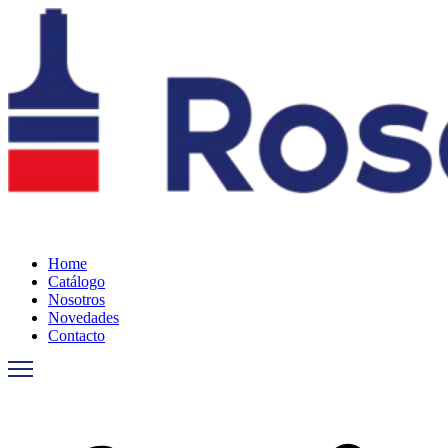
Ir
al
contenido
Home
Catálogo
Nosotros
Novedades
Contacto