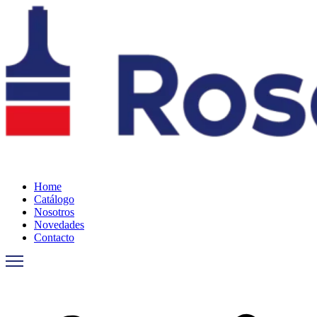
Ir
al
contenido
Home
Catálogo
Nosotros
Novedades
Contacto